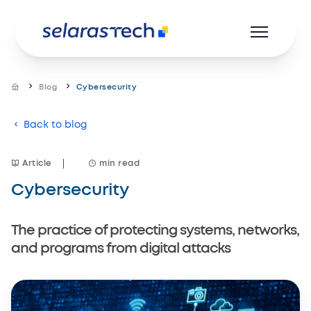
Blog
Cybersecurity
Back to blog
Product
Resources
Article
min read
Cybersecurity
Career
About us
The practice of protecting systems, networks,
and programs from digital attacks